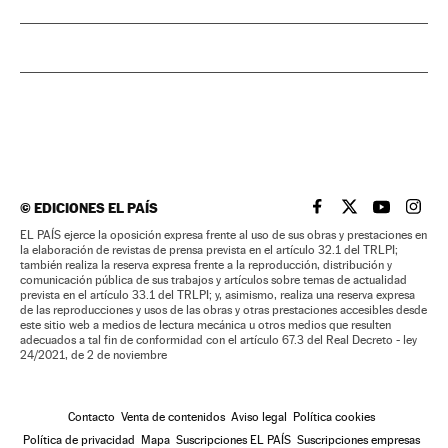
©
EDICIONES EL PAÍS
EL PAÍS BRASIL EN
EL PAÍS BRASI
EL PAÍS B
EL PA
EL PAÍS ejerce la oposición expresa frente al uso de sus obras y prestaciones en
la elaboración de revistas de prensa prevista en el artículo 32.1 del TRLPI;
también realiza la reserva expresa frente a la reproducción, distribución y
comunicación pública de sus trabajos y artículos sobre temas de actualidad
prevista en el artículo 33.1 del TRLPI; y, asimismo, realiza una reserva expresa
de las reproducciones y usos de las obras y otras prestaciones accesibles desde
este sitio web a medios de lectura mecánica u otros medios que resulten
adecuados a tal fin de conformidad con el artículo 67.3 del Real Decreto - ley
24/2021, de 2 de noviembre
Contacto
Venta de contenidos
Aviso legal
Política cookies
Política de privacidad
Mapa
Suscripciones EL PAÍS
Suscripciones empresas