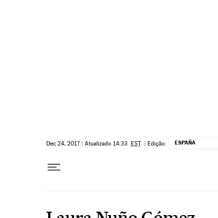
Pular para o conteúdo
ESPAÑA
Dec 24, 2017
|
Atualizado 14:33
EST
|
Edição:
Laura Nuño Gómez