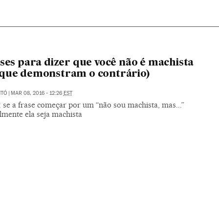
ases para dizer que você não é machista
que demonstram o contrário)
NTÓ
|
MAR 08, 2016 - 12:26
EST
': se a frase começar por um “não sou machista, mas...”
lmente ela seja machista