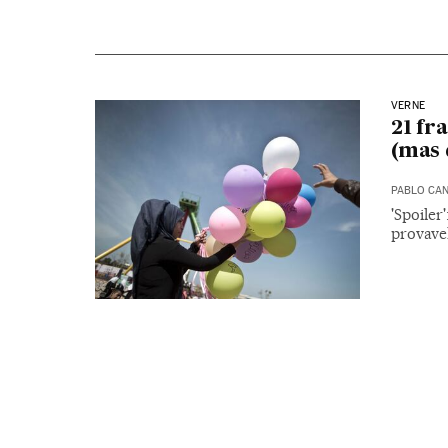
VERNE
21 fr
(mas 
PABLO CA
'Spoiler
provave