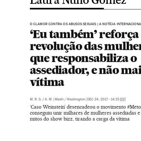
O CLAMOR CONTRA OS ABUSOS SEXUAIS | A NOTÍCIA INTERNACION
‘Eu também’ reforça
revolução das mulhe
que responsabiliza o
assediador, e não mai
vítima
M. R. S.
/
A. M.
|
Madri / Washington
|
DEC 24, 2017 - 14:33
EST
‘Caso Weinstein’ desencadeou o movimento #Meto
conseguiu unir milhares de mulheres assediadas 
mitos do show bizz, tirando a carga da vítima