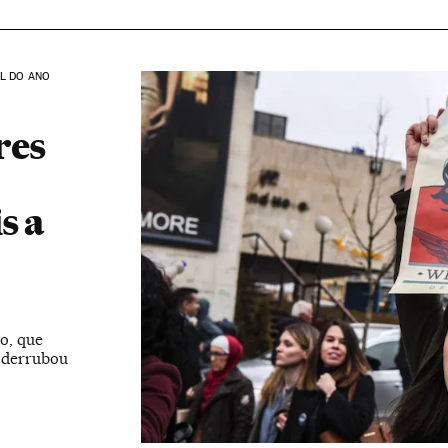
AL DO ANO
res
s a
o, que
e derrubou