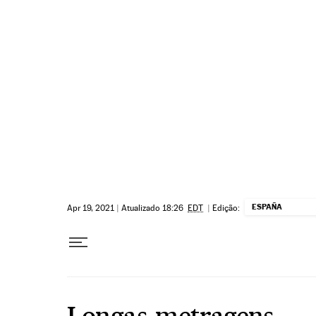
Pular para o conteúdo
ESPAÑA
Apr 19, 2021
|
Atualizado 18:26
EDT
|
Edição:
Longas-metragens