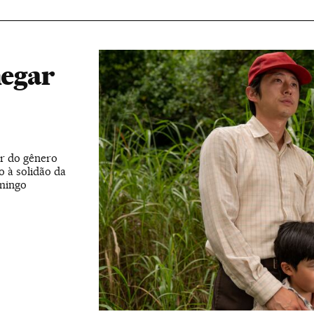
hegar
or do gênero
 à solidão da
omingo