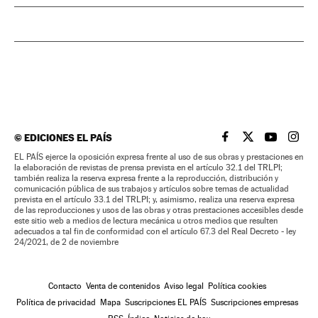
©
EDICIONES EL PAÍS
EL PAÍS BRASIL EN
EL PAÍS BRASI
EL PAÍS B
EL PA
EL PAÍS ejerce la oposición expresa frente al uso de sus obras y prestaciones en
la elaboración de revistas de prensa prevista en el artículo 32.1 del TRLPI;
también realiza la reserva expresa frente a la reproducción, distribución y
comunicación pública de sus trabajos y artículos sobre temas de actualidad
prevista en el artículo 33.1 del TRLPI; y, asimismo, realiza una reserva expresa
de las reproducciones y usos de las obras y otras prestaciones accesibles desde
este sitio web a medios de lectura mecánica u otros medios que resulten
adecuados a tal fin de conformidad con el artículo 67.3 del Real Decreto - ley
24/2021, de 2 de noviembre
Contacto
Venta de contenidos
Aviso legal
Política cookies
Política de privacidad
Mapa
Suscripciones EL PAÍS
Suscripciones empresas