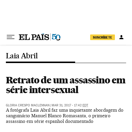
Pular para o conteúdo
SUSCRÍBETE
Laia Abril
Retrato de um assassino em
série intersexual
GLORIA CRESPO MACLENNAN
|
MAR 31, 2017 - 17:42
EDT
A fotógrafa Laia Abril faz uma inquietante abordagem do
sanguinário Manuel Blanco Romasanta, o primeiro
assassino em série espanhol documentado