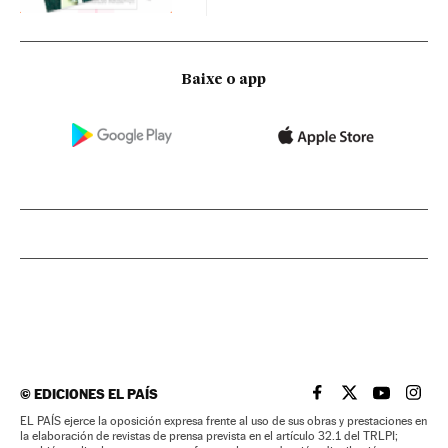
Baixe o app
©
EDICIONES EL PAÍS
EL PAÍS BRASIL EN
EL PAÍS BRASI
EL PAÍS B
EL PA
EL PAÍS ejerce la oposición expresa frente al uso de sus obras y prestaciones en
la elaboración de revistas de prensa prevista en el artículo 32.1 del TRLPI;