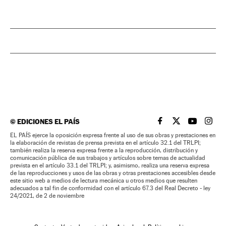
©
EDICIONES EL PAÍS
EL PAÍS BRASIL EN
EL PAÍS BRASI
EL PAÍS B
EL PA
EL PAÍS ejerce la oposición expresa frente al uso de sus obras y prestaciones en
la elaboración de revistas de prensa prevista en el artículo 32.1 del TRLPI;
también realiza la reserva expresa frente a la reproducción, distribución y
comunicación pública de sus trabajos y artículos sobre temas de actualidad
prevista en el artículo 33.1 del TRLPI; y, asimismo, realiza una reserva expresa
de las reproducciones y usos de las obras y otras prestaciones accesibles desde
este sitio web a medios de lectura mecánica u otros medios que resulten
adecuados a tal fin de conformidad con el artículo 67.3 del Real Decreto - ley
24/2021, de 2 de noviembre