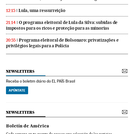
Lula, uma ressurreição
12:15
O programa eleitoral de Lula da Silva: subidas de
21:14
impostos para os ricos e proteção para as minorias
Programa eleitoral de Bolsonaro: privatizações e
20:55
privilégios legais para a Polícia
NEWSLETTERS
Receba o boletim diário do EL PAÍS Brasil
APÚNTATE
NEWSLETTERS
Boletín de América
Cada semana en tu cuenta de correo una selección de las noticias,