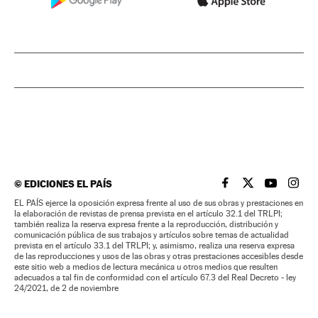
©
EDICIONES EL PAÍS
EL PAÍS BRASIL EN
EL PAÍS BRASI
EL PAÍS B
EL PA
EL PAÍS ejerce la oposición expresa frente al uso de sus obras y prestaciones en
la elaboración de revistas de prensa prevista en el artículo 32.1 del TRLPI;
también realiza la reserva expresa frente a la reproducción, distribución y
comunicación pública de sus trabajos y artículos sobre temas de actualidad
prevista en el artículo 33.1 del TRLPI; y, asimismo, realiza una reserva expresa
de las reproducciones y usos de las obras y otras prestaciones accesibles desde
este sitio web a medios de lectura mecánica u otros medios que resulten
adecuados a tal fin de conformidad con el artículo 67.3 del Real Decreto - ley
24/2021, de 2 de noviembre