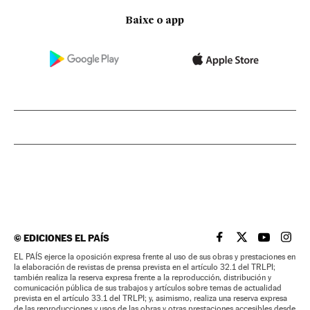
Baixe o app
©
EDICIONES EL PAÍS
EL PAÍS BRASIL EN
EL PAÍS BRASI
EL PAÍS B
EL PA
EL PAÍS ejerce la oposición expresa frente al uso de sus obras y prestaciones en
la elaboración de revistas de prensa prevista en el artículo 32.1 del TRLPI;
también realiza la reserva expresa frente a la reproducción, distribución y
comunicación pública de sus trabajos y artículos sobre temas de actualidad
prevista en el artículo 33.1 del TRLPI; y, asimismo, realiza una reserva expresa
de las reproducciones y usos de las obras y otras prestaciones accesibles desde