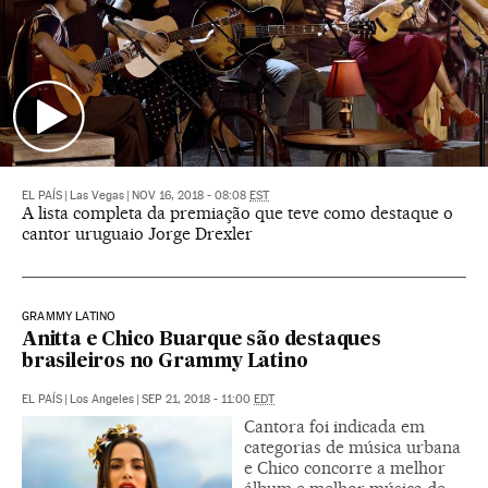
EL PAÍS
|
Las Vegas
|
NOV 16, 2018 - 08:08
EST
A lista completa da premiação que teve como destaque o
cantor uruguaio Jorge Drexler
GRAMMY LATINO
Anitta e Chico Buarque são destaques
brasileiros no Grammy Latino
EL PAÍS
|
Los Angeles
|
SEP 21, 2018 - 11:00
EDT
Cantora foi indicada em
categorias de música urbana
e Chico concorre a melhor