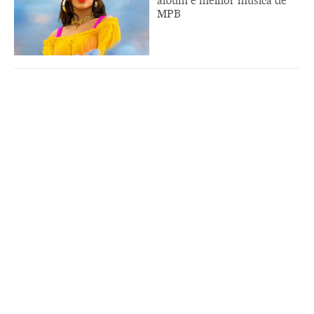
álbum e melhor música de
MPB