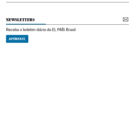
NEWSLETTERS
Receba o boletim diário do EL PAÍS Brasil
APÚNTATE
NEWSLETTERS
Boletín de América
Cada semana en tu cuenta de correo una selección de las noticias,
reportajes y análisis de los periodistas de EL PAÍS con los acontecimientos
más relevantes del continente.
Arquivo