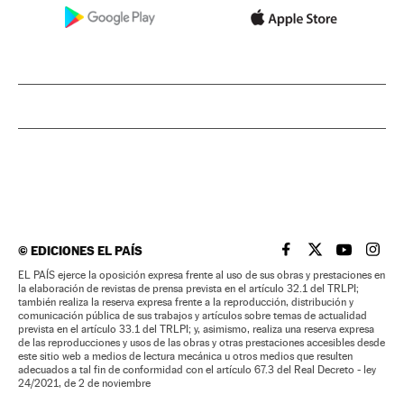
©
EDICIONES EL PAÍS
EL PAÍS BRASIL EN
EL PAÍS BRASI
EL PAÍS B
EL PA
EL PAÍS ejerce la oposición expresa frente al uso de sus obras y prestaciones en
la elaboración de revistas de prensa prevista en el artículo 32.1 del TRLPI;
también realiza la reserva expresa frente a la reproducción, distribución y
comunicación pública de sus trabajos y artículos sobre temas de actualidad
prevista en el artículo 33.1 del TRLPI; y, asimismo, realiza una reserva expresa
de las reproducciones y usos de las obras y otras prestaciones accesibles desde
este sitio web a medios de lectura mecánica u otros medios que resulten
adecuados a tal fin de conformidad con el artículo 67.3 del Real Decreto - ley
24/2021, de 2 de noviembre