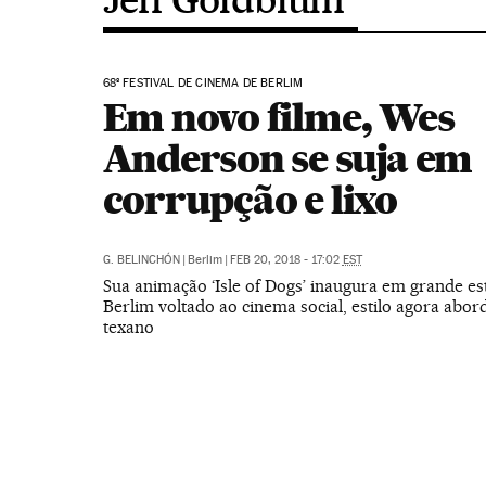
68º FESTIVAL DE CINEMA DE BERLIM
Em novo filme, Wes
Anderson se suja em
corrupção e lixo
G. BELINCHÓN
|
Berlim
|
FEB 20, 2018 - 17:02
EST
Sua animação ‘Isle of Dogs’ inaugura em grande esti
Berlim voltado ao cinema social, estilo agora abor
texano