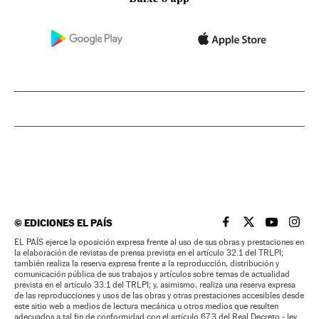
©
EDICIONES EL PAÍS
EL PAÍS BRASIL EN
EL PAÍS BRASI
EL PAÍS B
EL PA
EL PAÍS ejerce la oposición expresa frente al uso de sus obras y prestaciones en
la elaboración de revistas de prensa prevista en el artículo 32.1 del TRLPI;
también realiza la reserva expresa frente a la reproducción, distribución y
comunicación pública de sus trabajos y artículos sobre temas de actualidad
prevista en el artículo 33.1 del TRLPI; y, asimismo, realiza una reserva expresa
de las reproducciones y usos de las obras y otras prestaciones accesibles desde
este sitio web a medios de lectura mecánica u otros medios que resulten
adecuados a tal fin de conformidad con el artículo 67.3 del Real Decreto - ley