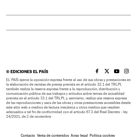
©
EDICIONES EL PAÍS
EL PAÍS BRASIL EN
EL PAÍS BRASI
EL PAÍS B
EL PA
EL PAÍS ejerce la oposición expresa frente al uso de sus obras y prestaciones en
la elaboración de revistas de prensa prevista en el artículo 32.1 del TRLPI;
también realiza la reserva expresa frente a la reproducción, distribución y
comunicación pública de sus trabajos y artículos sobre temas de actualidad
prevista en el artículo 33.1 del TRLPI; y, asimismo, realiza una reserva expresa
de las reproducciones y usos de las obras y otras prestaciones accesibles desde
este sitio web a medios de lectura mecánica u otros medios que resulten
adecuados a tal fin de conformidad con el artículo 67.3 del Real Decreto - ley
24/2021, de 2 de noviembre
Contacto
Venta de contenidos
Aviso legal
Política cookies