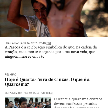
JUAN ARIAS
|
APR 14, 2017 - 12:40
EDT
A Páscoa é a celebração simbólica de que, na cadeia da
criação, cada morte é seguida por uma nova vida, que
ninguém morre em vão
RELIGIÃO
Hoje é Quarta-Feira de Cinzas. O que é a
Quaresma?
EL PAÍS
|
Madri
|
FEB 12, 2016 - 08:48
EST
Durante a quaresma cristãos
devem confessar pecados,