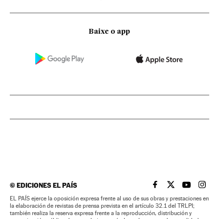
Baixe o app
©
EDICIONES EL PAÍS
EL PAÍS BRASIL EN
EL PAÍS BRASI
EL PAÍS B
EL PA
EL PAÍS ejerce la oposición expresa frente al uso de sus obras y prestaciones en
la elaboración de revistas de prensa prevista en el artículo 32.1 del TRLPI;
también realiza la reserva expresa frente a la reproducción, distribución y