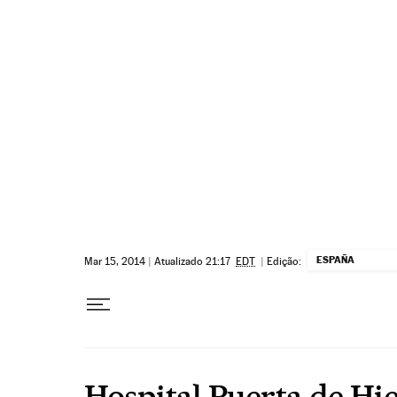
Pular para o conteúdo
ESPAÑA
Mar 15, 2014
|
Atualizado 21:17
EDT
|
Edição:
Hospital Puerta de Hi