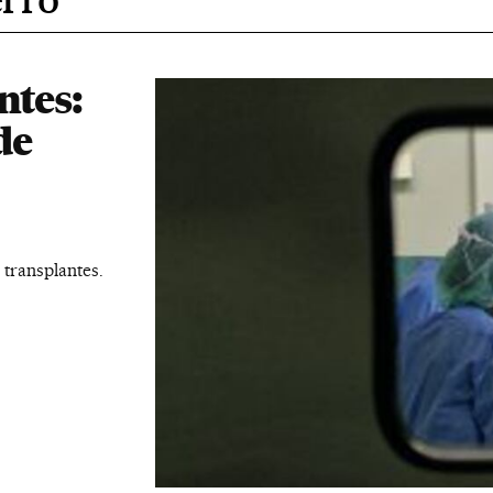
ntes:
de
 transplantes.