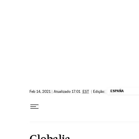
Pular para o conteúdo
ESPAÑA
Feb 14, 2021
|
Atualizado 17:01
EST
|
Edição:
Globalia