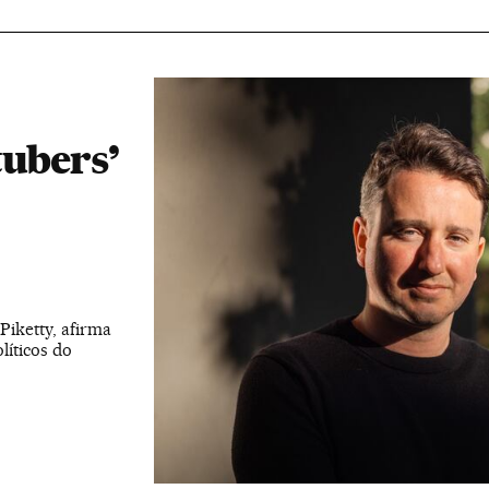
tubers’
Piketty, afirma
líticos do