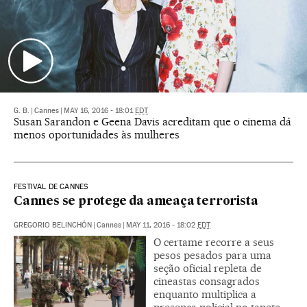
G. B.
|
Cannes
|
MAY 16, 2016 - 18:01
EDT
Susan Sarandon e Geena Davis acreditam que o cinema dá
menos oportunidades às mulheres
FESTIVAL DE CANNES
Cannes se protege da ameaça terrorista
GREGORIO BELINCHÓN
|
Cannes
|
MAY 11, 2016 - 18:02
EDT
O certame recorre a seus
pesos pesados para uma
seção oficial repleta de
cineastas consagrados
enquanto multiplica a