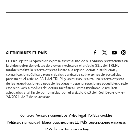
©
EDICIONES EL PAÍS
EL PAÍS BRASIL EN
EL PAÍS BRASI
EL PAÍS B
EL PA
EL PAÍS ejerce la oposición expresa frente al uso de sus obras y prestaciones en
la elaboración de revistas de prensa prevista en el artículo 32.1 del TRLPI;
también realiza la reserva expresa frente a la reproducción, distribución y
comunicación pública de sus trabajos y artículos sobre temas de actualidad
prevista en el artículo 33.1 del TRLPI; y, asimismo, realiza una reserva expresa
de las reproducciones y usos de las obras y otras prestaciones accesibles desde
este sitio web a medios de lectura mecánica u otros medios que resulten
adecuados a tal fin de conformidad con el artículo 67.3 del Real Decreto - ley
24/2021, de 2 de noviembre
Contacto
Venta de contenidos
Aviso legal
Política cookies
Política de privacidad
Mapa
Suscripciones EL PAÍS
Suscripciones empresas
RSS
Índice
Noticias de hoy