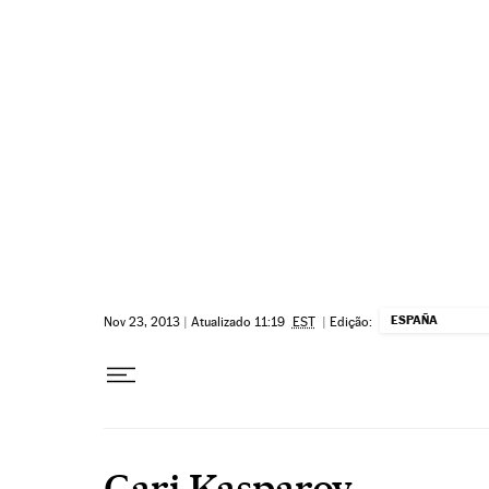
Pular para o conteúdo
ESPAÑA
Nov 23, 2013
|
Atualizado 11:19
EST
|
Edição:
Gari Kasparov