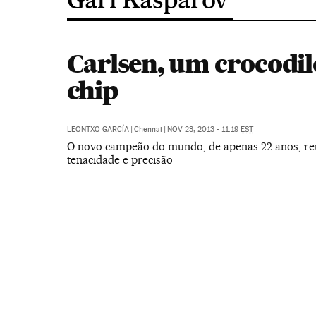
Carlsen, um crocodi
chip
LEONTXO GARCÍA
|
Chennai
|
NOV 23, 2013 - 11:19
EST
O novo campeão do mundo, de apenas 22 anos, reú
tenacidade e precisão