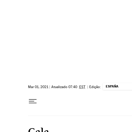
Pular para o conteúdo
ESPAÑA
Mar 01, 2021
|
Atualizado 07:40
EST
|
Edição:
Gala