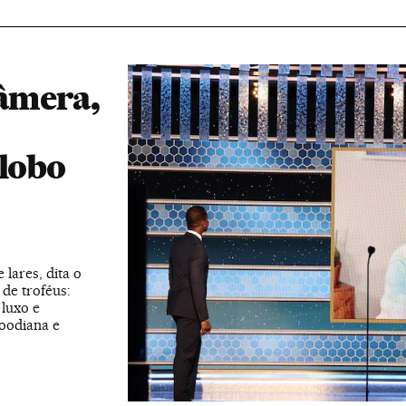
câmera,
Globo
 lares, dita o
de troféus:
 luxo e
woodiana e