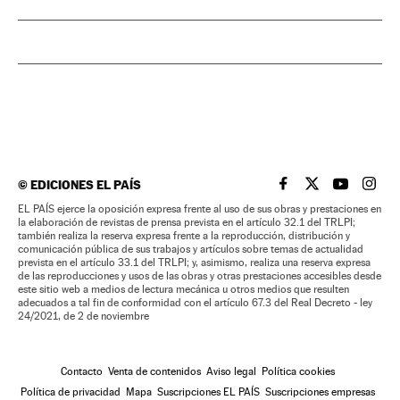
©
EDICIONES EL PAÍS
EL PAÍS BRASIL EN
EL PAÍS BRASI
EL PAÍS B
EL PA
EL PAÍS ejerce la oposición expresa frente al uso de sus obras y prestaciones en
la elaboración de revistas de prensa prevista en el artículo 32.1 del TRLPI;
también realiza la reserva expresa frente a la reproducción, distribución y
comunicación pública de sus trabajos y artículos sobre temas de actualidad
prevista en el artículo 33.1 del TRLPI; y, asimismo, realiza una reserva expresa
de las reproducciones y usos de las obras y otras prestaciones accesibles desde
este sitio web a medios de lectura mecánica u otros medios que resulten
adecuados a tal fin de conformidad con el artículo 67.3 del Real Decreto - ley
24/2021, de 2 de noviembre
Contacto
Venta de contenidos
Aviso legal
Política cookies
Política de privacidad
Mapa
Suscripciones EL PAÍS
Suscripciones empresas