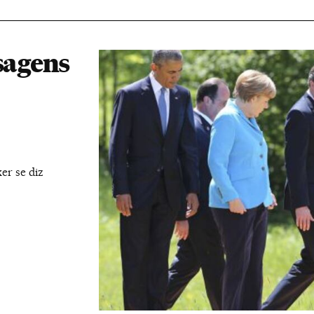
sagens
er se diz