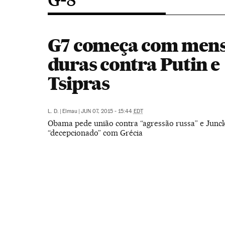
G7 começa com men
duras contra Putin e
Tsipras
L. D.
|
Elmau
|
JUN 07, 2015 - 15:44
EDT
Obama pede união contra “agressão russa” e Junck
“decepcionado” com Grécia