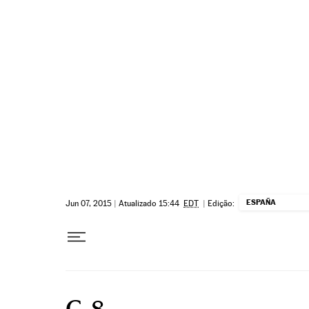
Pular para o conteúdo
ESPAÑA
Jun 07, 2015
|
Atualizado 15:44
EDT
|
Edição:
G-8