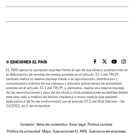
©
EDICIONES EL PAÍS
EL PAÍS BRASIL EN
EL PAÍS BRASI
EL PAÍS B
EL PA
EL PAÍS ejerce la oposición expresa frente al uso de sus obras y prestaciones en
la elaboración de revistas de prensa prevista en el artículo 32.1 del TRLPI;
también realiza la reserva expresa frente a la reproducción, distribución y
comunicación pública de sus trabajos y artículos sobre temas de actualidad
prevista en el artículo 33.1 del TRLPI; y, asimismo, realiza una reserva expresa
de las reproducciones y usos de las obras y otras prestaciones accesibles desde
este sitio web a medios de lectura mecánica u otros medios que resulten
adecuados a tal fin de conformidad con el artículo 67.3 del Real Decreto - ley
24/2021, de 2 de noviembre
Contacto
Venta de contenidos
Aviso legal
Política cookies
Política de privacidad
Mapa
Suscripciones EL PAÍS
Suscripciones empresas