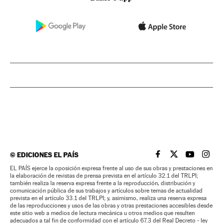
©
EDICIONES EL PAÍS
EL PAÍS BRASIL EN
EL PAÍS BRASI
EL PAÍS B
EL PA
EL PAÍS ejerce la oposición expresa frente al uso de sus obras y prestaciones en
la elaboración de revistas de prensa prevista en el artículo 32.1 del TRLPI;
también realiza la reserva expresa frente a la reproducción, distribución y
comunicación pública de sus trabajos y artículos sobre temas de actualidad
prevista en el artículo 33.1 del TRLPI; y, asimismo, realiza una reserva expresa
de las reproducciones y usos de las obras y otras prestaciones accesibles desde
este sitio web a medios de lectura mecánica u otros medios que resulten
adecuados a tal fin de conformidad con el artículo 67.3 del Real Decreto - ley