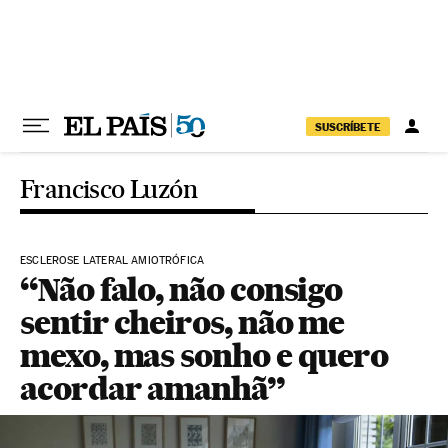
Pular para o conteúdo
SUSCRÍBETE
Francisco Luzón
ESCLEROSE LATERAL AMIOTRÓFICA
“Não falo, não consigo
sentir cheiros, não me
mexo, mas sonho e quero
acordar amanhã”