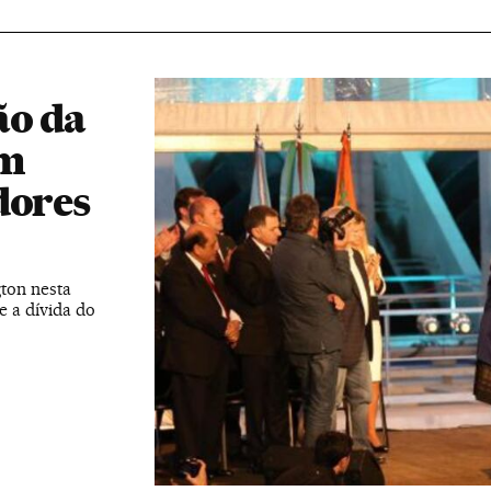
ão da
am
dores
ton nesta
 a dívida do