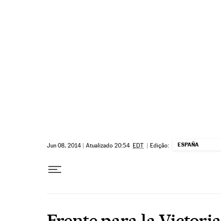
Pular para o conteúdo
ESPAÑA
Jun 08, 2014
|
Atualizado 20:54
EDT
|
Edição:
Frente para la Victori