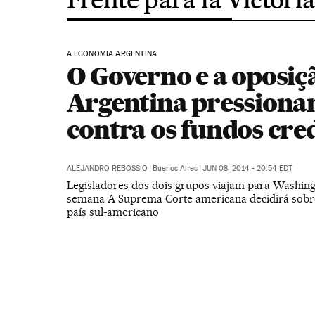
A ECONOMIA ARGENTINA
O Governo e a oposiç
Argentina pression
contra os fundos cre
ALEJANDRO REBOSSIO
|
Buenos Aires
|
JUN 08, 2014 - 20:54
EDT
Legisladores dos dois grupos viajam para Washing
semana A Suprema Corte americana decidirá sobre
país sul-americano