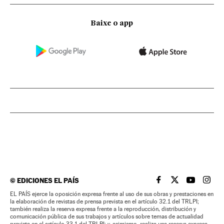
Baixe o app
©
EDICIONES EL PAÍS
EL PAÍS BRASIL EN
EL PAÍS BRASI
EL PAÍS B
EL PA
EL PAÍS ejerce la oposición expresa frente al uso de sus obras y prestaciones en
la elaboración de revistas de prensa prevista en el artículo 32.1 del TRLPI;
también realiza la reserva expresa frente a la reproducción, distribución y
comunicación pública de sus trabajos y artículos sobre temas de actualidad
prevista en el artículo 33.1 del TRLPI; y, asimismo, realiza una reserva expresa