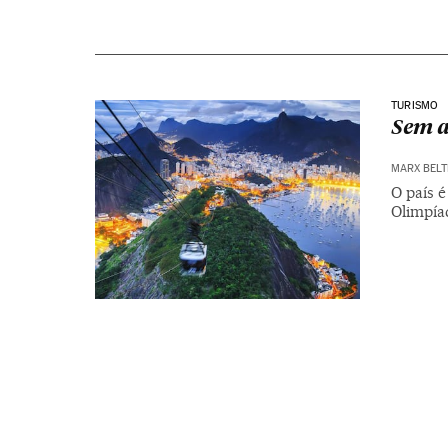
TURISMO
Sem a
MARX BEL
O país 
Olimpíad