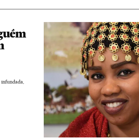
nguém
m
 infundada,