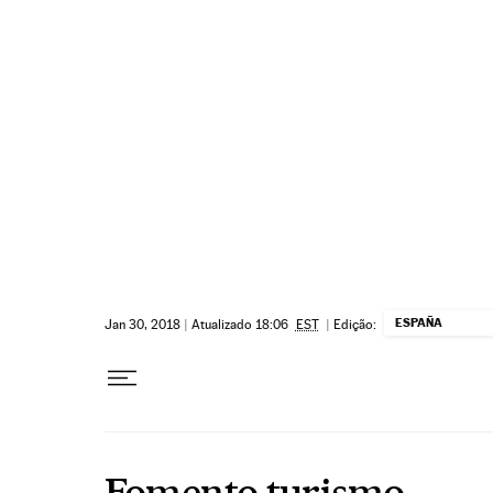
Pular para o conteúdo
ESPAÑA
Jan 30, 2018
|
Atualizado 18:06
EST
|
Edição:
Fomento turismo