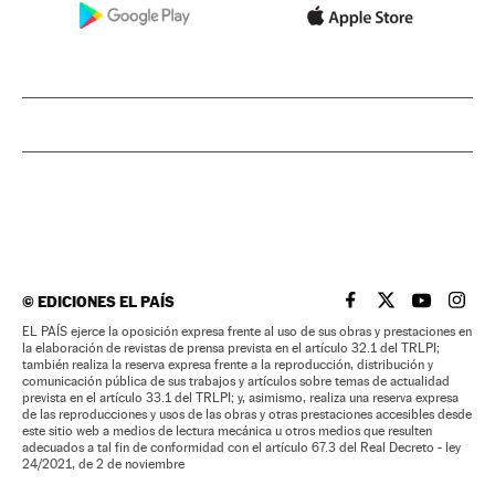
©
EDICIONES EL PAÍS
EL PAÍS BRASIL EN
EL PAÍS BRASI
EL PAÍS B
EL PA
EL PAÍS ejerce la oposición expresa frente al uso de sus obras y prestaciones en
la elaboración de revistas de prensa prevista en el artículo 32.1 del TRLPI;
también realiza la reserva expresa frente a la reproducción, distribución y
comunicación pública de sus trabajos y artículos sobre temas de actualidad
prevista en el artículo 33.1 del TRLPI; y, asimismo, realiza una reserva expresa
de las reproducciones y usos de las obras y otras prestaciones accesibles desde
este sitio web a medios de lectura mecánica u otros medios que resulten
adecuados a tal fin de conformidad con el artículo 67.3 del Real Decreto - ley
24/2021, de 2 de noviembre