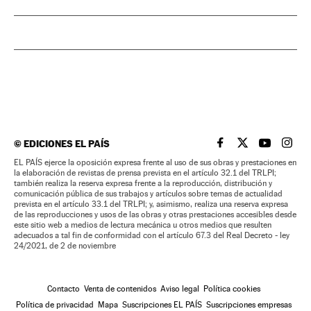
©
EDICIONES EL PAÍS
EL PAÍS BRASIL EN
EL PAÍS BRASI
EL PAÍS B
EL PA
EL PAÍS ejerce la oposición expresa frente al uso de sus obras y prestaciones en
la elaboración de revistas de prensa prevista en el artículo 32.1 del TRLPI;
también realiza la reserva expresa frente a la reproducción, distribución y
comunicación pública de sus trabajos y artículos sobre temas de actualidad
prevista en el artículo 33.1 del TRLPI; y, asimismo, realiza una reserva expresa
de las reproducciones y usos de las obras y otras prestaciones accesibles desde
este sitio web a medios de lectura mecánica u otros medios que resulten
adecuados a tal fin de conformidad con el artículo 67.3 del Real Decreto - ley
24/2021, de 2 de noviembre
Contacto
Venta de contenidos
Aviso legal
Política cookies
Política de privacidad
Mapa
Suscripciones EL PAÍS
Suscripciones empresas