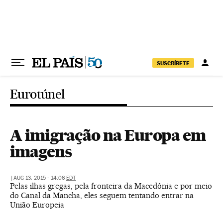
Pular para o conteúdo
SUSCRÍBETE
Eurotúnel
A imigração na Europa em
imagens
|
AUG 13, 2015 - 14:06
EDT
Pelas ilhas gregas, pela fronteira da Macedônia e por meio
do Canal da Mancha, eles seguem tentando entrar na
União Europeia