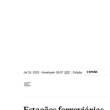
Pular para o conteúdo
ESPAÑA
Jul 31, 2015
|
Atualizado 18:07
EDT
|
Edição:
Estações ferroviárias