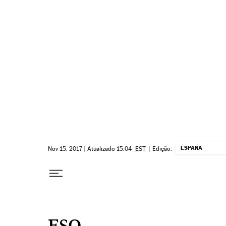
Pular para o conteúdo
ESPAÑA
Nov 15, 2017
|
Atualizado 15:04
EST
|
Edição:
ESO