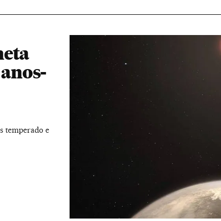
neta
 anos-
is temperado e