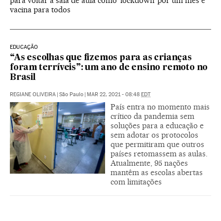
para voltar à sala de aula como ‘lockdown’ por um mês e
vacina para todos
EDUCAÇÃO
“As escolhas que fizemos para as crianças
foram terríveis”: um ano de ensino remoto no
Brasil
REGIANE OLIVEIRA
|
São Paulo
|
MAR 22, 2021 - 08:48
EDT
País entra no momento mais
crítico da pandemia sem
soluções para a educação e
sem adotar os protocolos
que permitiram que outros
países retomassem as aulas.
Atualmente, 95 nações
mantêm as escolas abertas
com limitações