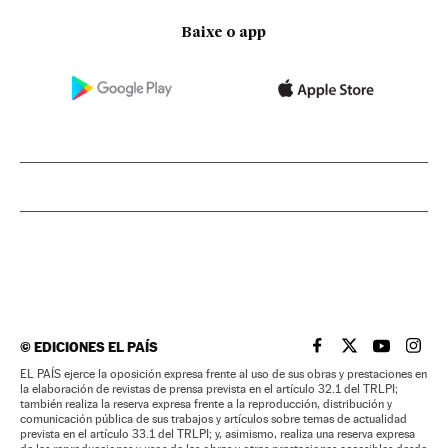
Baixe o app
©
EDICIONES EL PAÍS
EL PAÍS BRASIL EN
EL PAÍS BRASI
EL PAÍS B
EL PA
EL PAÍS ejerce la oposición expresa frente al uso de sus obras y prestaciones en
la elaboración de revistas de prensa prevista en el artículo 32.1 del TRLPI;
también realiza la reserva expresa frente a la reproducción, distribución y
comunicación pública de sus trabajos y artículos sobre temas de actualidad
prevista en el artículo 33.1 del TRLPI; y, asimismo, realiza una reserva expresa