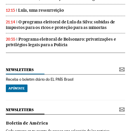
Lula, uma ressurreição
12:15
O programa eleitoral de Lula da Silva: subidas de
21:14
impostos para os ricos e proteção para as minorias
Programa eleitoral de Bolsonaro: privatizações e
20:55
privilégios legais para a Polícia
NEWSLETTERS
Receba o boletim diário do EL PAÍS Brasil
APÚNTATE
NEWSLETTERS
Boletín de América
Cada semana en tu cuenta de correo una selección de las noticias,