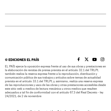
©
EDICIONES EL PAÍS
EL PAÍS BRASIL EN
EL PAÍS BRASI
EL PAÍS B
EL PA
EL PAÍS ejerce la oposición expresa frente al uso de sus obras y prestaciones en
la elaboración de revistas de prensa prevista en el artículo 32.1 del TRLPI;
también realiza la reserva expresa frente a la reproducción, distribución y
comunicación pública de sus trabajos y artículos sobre temas de actualidad
prevista en el artículo 33.1 del TRLPI; y, asimismo, realiza una reserva expresa
de las reproducciones y usos de las obras y otras prestaciones accesibles desde
este sitio web a medios de lectura mecánica u otros medios que resulten
adecuados a tal fin de conformidad con el artículo 67.3 del Real Decreto - ley
24/2021, de 2 de noviembre