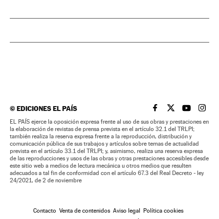
©
EDICIONES EL PAÍS
EL PAÍS BRASIL EN
EL PAÍS BRASI
EL PAÍS B
EL PA
EL PAÍS ejerce la oposición expresa frente al uso de sus obras y prestaciones en
la elaboración de revistas de prensa prevista en el artículo 32.1 del TRLPI;
también realiza la reserva expresa frente a la reproducción, distribución y
comunicación pública de sus trabajos y artículos sobre temas de actualidad
prevista en el artículo 33.1 del TRLPI; y, asimismo, realiza una reserva expresa
de las reproducciones y usos de las obras y otras prestaciones accesibles desde
este sitio web a medios de lectura mecánica u otros medios que resulten
adecuados a tal fin de conformidad con el artículo 67.3 del Real Decreto - ley
24/2021, de 2 de noviembre
Contacto
Venta de contenidos
Aviso legal
Política cookies