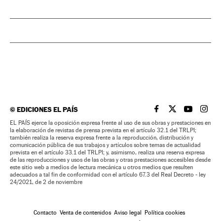
©
EDICIONES EL PAÍS
EL PAÍS BRASIL EN
EL PAÍS BRASI
EL PAÍS B
EL PA
EL PAÍS ejerce la oposición expresa frente al uso de sus obras y prestaciones en
la elaboración de revistas de prensa prevista en el artículo 32.1 del TRLPI;
también realiza la reserva expresa frente a la reproducción, distribución y
comunicación pública de sus trabajos y artículos sobre temas de actualidad
prevista en el artículo 33.1 del TRLPI; y, asimismo, realiza una reserva expresa
de las reproducciones y usos de las obras y otras prestaciones accesibles desde
este sitio web a medios de lectura mecánica u otros medios que resulten
adecuados a tal fin de conformidad con el artículo 67.3 del Real Decreto - ley
24/2021, de 2 de noviembre
Contacto
Venta de contenidos
Aviso legal
Política cookies