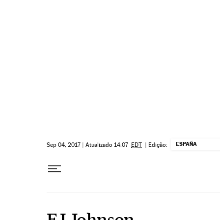
Pular para o conteúdo
ESPAÑA
Sep 04, 2017
|
Atualizado 14:07
EDT
|
Edição:
EJ Johnson