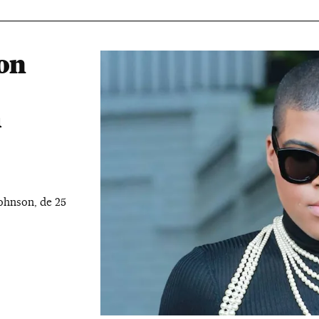
son
m
ohnson, de 25