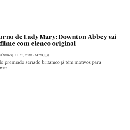
orno de Lady Mary: Downton Abbey vai
 filme com elenco original
GÊNCIAS
|
JUL 13, 2018 - 14:20
EDT
do premiado seriado britânico já têm motivos para
rar