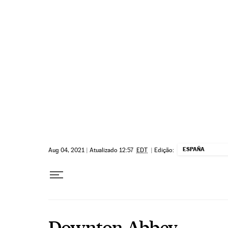
Pular para o conteúdo
ESPAÑA
Aug 04, 2021
|
Atualizado 12:57
EDT
|
Edição:
Downton Abbey