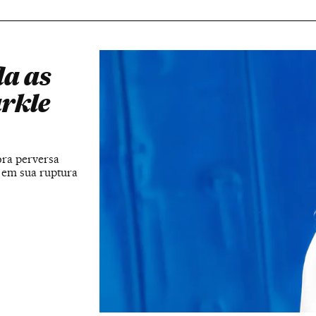
da as
rkle
ora perversa
 em sua ruptura