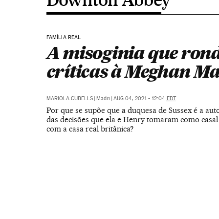
FAMÍLIA REAL
A misoginia que ron
críticas à Meghan Ma
MARIOLA CUBELLS
|
Madri
|
AUG 04, 2021 - 12:04
EDT
Por que se supõe que a duquesa de Sussex é a aut
das decisões que ela e Henry tomaram como casal
com a casa real britânica?