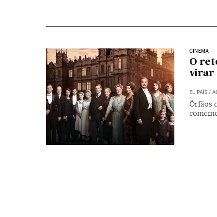
CINEMA
O ret
virar
EL PAÍS
/
A
Órfãos 
comemo