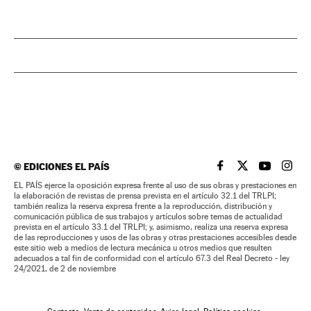
©
EDICIONES EL PAÍS
EL PAÍS BRASIL EN
EL PAÍS BRASI
EL PAÍS B
EL PA
EL PAÍS ejerce la oposición expresa frente al uso de sus obras y prestaciones en
la elaboración de revistas de prensa prevista en el artículo 32.1 del TRLPI;
también realiza la reserva expresa frente a la reproducción, distribución y
comunicación pública de sus trabajos y artículos sobre temas de actualidad
prevista en el artículo 33.1 del TRLPI; y, asimismo, realiza una reserva expresa
de las reproducciones y usos de las obras y otras prestaciones accesibles desde
este sitio web a medios de lectura mecánica u otros medios que resulten
adecuados a tal fin de conformidad con el artículo 67.3 del Real Decreto - ley
24/2021, de 2 de noviembre