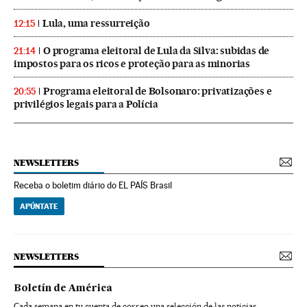
Lula, uma ressurreição
12:15
O programa eleitoral de Lula da Silva: subidas de
21:14
impostos para os ricos e proteção para as minorias
Programa eleitoral de Bolsonaro: privatizações e
20:55
privilégios legais para a Polícia
NEWSLETTERS
Receba o boletim diário do EL PAÍS Brasil
APÚNTATE
NEWSLETTERS
Boletín de América
Cada semana en tu cuenta de correo una selección de las noticias,