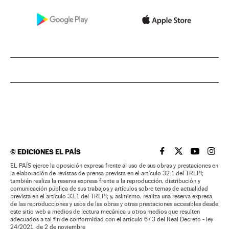
©
EDICIONES EL PAÍS
EL PAÍS BRASIL EN
EL PAÍS BRASI
EL PAÍS B
EL PA
EL PAÍS ejerce la oposición expresa frente al uso de sus obras y prestaciones en
la elaboración de revistas de prensa prevista en el artículo 32.1 del TRLPI;
también realiza la reserva expresa frente a la reproducción, distribución y
comunicación pública de sus trabajos y artículos sobre temas de actualidad
prevista en el artículo 33.1 del TRLPI; y, asimismo, realiza una reserva expresa
de las reproducciones y usos de las obras y otras prestaciones accesibles desde
este sitio web a medios de lectura mecánica u otros medios que resulten
adecuados a tal fin de conformidad con el artículo 67.3 del Real Decreto - ley
24/2021, de 2 de noviembre