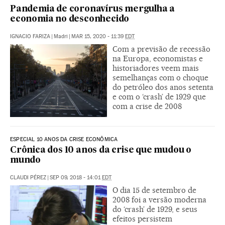
Pandemia de coronavírus mergulha a
economia no desconhecido
IGNACIO FARIZA
|
Madri
|
MAR 15, 2020 - 11:39
EDT
Com a previsão de recessão
na Europa, economistas e
historiadores veem mais
semelhanças com o choque
do petróleo dos anos setenta
e com o ‘crash’ de 1929 que
com a crise de 2008
ESPECIAL 10 ANOS DA CRISE ECONÔMICA
Crônica dos 10 anos da crise que mudou o
mundo
CLAUDI PÉREZ
|
SEP 09, 2018 - 14:01
EDT
O dia 15 de setembro de
2008 foi a versão moderna
do ‘crash’ de 1929, e seus
efeitos persistem