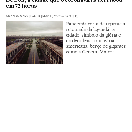
Detroit, a cidade que o coronavírus derrubou
em 72 horas
AMANDA MARS
|
Detroit
|
MAY 17, 2020 - 09:37
EDT
Pandemia corta de repente a
retomada da legendária
cidade, símbolo da glória e
da decadência industrial
americana, berço de gigantes
como a General Motors