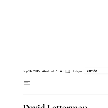
Pular para o conteúdo
ESPAÑA
Sep 26, 2015
|
Atualizado 10:49
EDT
|
Edição:
David Letterman