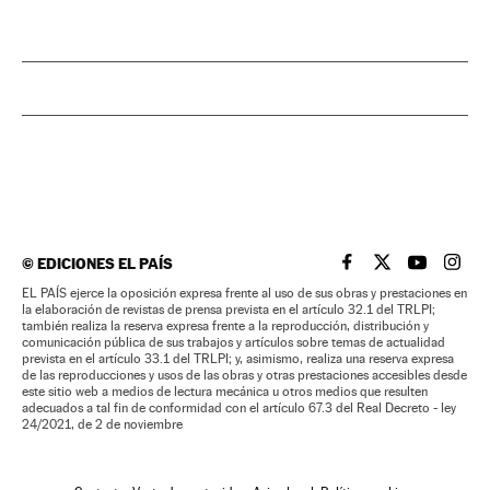
©
EDICIONES EL PAÍS
EL PAÍS BRASIL EN
EL PAÍS BRASI
EL PAÍS B
EL PA
EL PAÍS ejerce la oposición expresa frente al uso de sus obras y prestaciones en
la elaboración de revistas de prensa prevista en el artículo 32.1 del TRLPI;
también realiza la reserva expresa frente a la reproducción, distribución y
comunicación pública de sus trabajos y artículos sobre temas de actualidad
prevista en el artículo 33.1 del TRLPI; y, asimismo, realiza una reserva expresa
de las reproducciones y usos de las obras y otras prestaciones accesibles desde
este sitio web a medios de lectura mecánica u otros medios que resulten
adecuados a tal fin de conformidad con el artículo 67.3 del Real Decreto - ley
24/2021, de 2 de noviembre