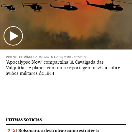
VICENTE DOMÍNGUEZ
|
Oviedo
|
MAR 09, 2018 - 15:52
EST
'Apocalypse Now' compartilha 'A Cavalgada das
Valquírias' e planos com uma reportagem nazista sobre
aviões militares de 1944
ÚLTIMAS NOTICIAS
Bolsonaro, a destruição como estratégia
12:15