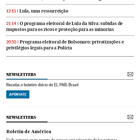
Lula, uma ressurreição
12:15
O programa eleitoral de Lula da Silva: subidas de
21:14
impostos para os ricos e proteção para as minorias
Programa eleitoral de Bolsonaro: privatizações e
20:55
privilégios legais para a Polícia
NEWSLETTERS
Receba o boletim diário do EL PAÍS Brasil
APÚNTATE
NEWSLETTERS
Boletín de América
Cada semana en tu cuenta de correo una selección de las noticias,