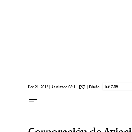
Pular para o conteúdo
ESPAÑA
Dec 21, 2013
|
Atualizado 08:11
EST
|
Edição:
Corporación de Aviac