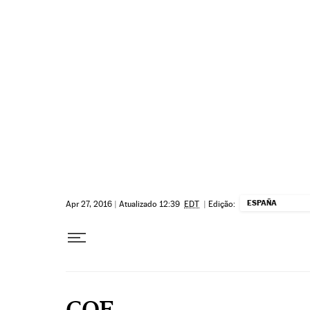
Pular para o conteúdo
ESPAÑA
Apr 27, 2016
|
Atualizado 12:39
EDT
|
Edição:
COE