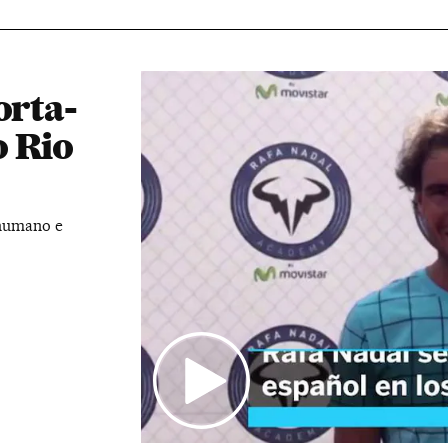
orta-
o Rio
 humano e