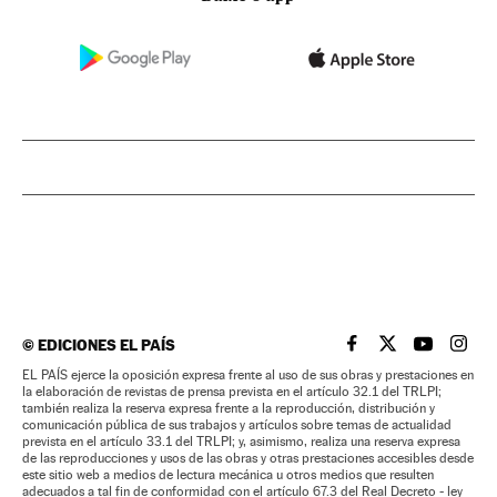
©
EDICIONES EL PAÍS
EL PAÍS BRASIL EN
EL PAÍS BRASI
EL PAÍS B
EL PA
EL PAÍS ejerce la oposición expresa frente al uso de sus obras y prestaciones en
la elaboración de revistas de prensa prevista en el artículo 32.1 del TRLPI;
también realiza la reserva expresa frente a la reproducción, distribución y
comunicación pública de sus trabajos y artículos sobre temas de actualidad
prevista en el artículo 33.1 del TRLPI; y, asimismo, realiza una reserva expresa
de las reproducciones y usos de las obras y otras prestaciones accesibles desde
este sitio web a medios de lectura mecánica u otros medios que resulten
adecuados a tal fin de conformidad con el artículo 67.3 del Real Decreto - ley