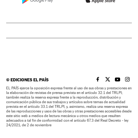
©
EDICIONES EL PAÍS
EL PAÍS BRASIL EN
EL PAÍS BRASI
EL PAÍS B
EL PA
EL PAÍS ejerce la oposición expresa frente al uso de sus obras y prestaciones en
la elaboración de revistas de prensa prevista en el artículo 32.1 del TRLPI;
también realiza la reserva expresa frente a la reproducción, distribución y
comunicación pública de sus trabajos y artículos sobre temas de actualidad
prevista en el artículo 33.1 del TRLPI; y, asimismo, realiza una reserva expresa
de las reproducciones y usos de las obras y otras prestaciones accesibles desde
este sitio web a medios de lectura mecánica u otros medios que resulten
adecuados a tal fin de conformidad con el artículo 67.3 del Real Decreto - ley
24/2021, de 2 de noviembre