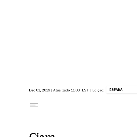
Pular para o conteúdo
ESPAÑA
Dec 01, 2019
|
Atualizado 11:08
EST
|
Edição:
Ciara