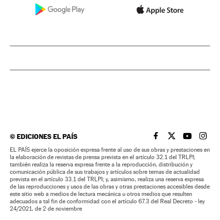
©
EDICIONES EL PAÍS
EL PAÍS BRASIL EN
EL PAÍS BRASI
EL PAÍS B
EL PA
EL PAÍS ejerce la oposición expresa frente al uso de sus obras y prestaciones en
la elaboración de revistas de prensa prevista en el artículo 32.1 del TRLPI;
también realiza la reserva expresa frente a la reproducción, distribución y
comunicación pública de sus trabajos y artículos sobre temas de actualidad
prevista en el artículo 33.1 del TRLPI; y, asimismo, realiza una reserva expresa
de las reproducciones y usos de las obras y otras prestaciones accesibles desde
este sitio web a medios de lectura mecánica u otros medios que resulten
adecuados a tal fin de conformidad con el artículo 67.3 del Real Decreto - ley
24/2021, de 2 de noviembre