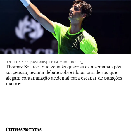
BREILLER PIRES
|
São Paulo
|
FEB 04, 2018 - 08:31
EST
Thomaz Bellucci, que volta às quadras esta semana após
suspensão, levanta debate sobre ídolos brasileiros que
alegam contaminação acidental para escapar de punições
maiores
ÚLTIMAS NOTICIAS