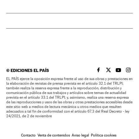
©
EDICIONES EL PAÍS
EL PAÍS BRASIL EN
EL PAÍS BRASI
EL PAÍS B
EL PA
EL PAÍS ejerce la oposición expresa frente al uso de sus obras y prestaciones en
la elaboración de revistas de prensa prevista en el artículo 32.1 del TRLPI;
también realiza la reserva expresa frente a la reproducción, distribución y
comunicación pública de sus trabajos y artículos sobre temas de actualidad
prevista en el artículo 33.1 del TRLPI; y, asimismo, realiza una reserva expresa
de las reproducciones y usos de las obras y otras prestaciones accesibles desde
este sitio web a medios de lectura mecánica u otros medios que resulten
adecuados a tal fin de conformidad con el artículo 67.3 del Real Decreto - ley
24/2021, de 2 de noviembre
Contacto
Venta de contenidos
Aviso legal
Política cookies