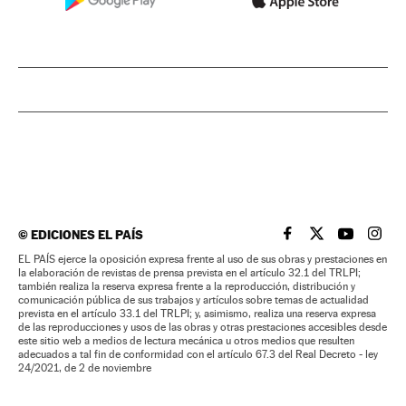
©
EDICIONES EL PAÍS
EL PAÍS BRASIL EN
EL PAÍS BRASI
EL PAÍS B
EL PA
EL PAÍS ejerce la oposición expresa frente al uso de sus obras y prestaciones en
la elaboración de revistas de prensa prevista en el artículo 32.1 del TRLPI;
también realiza la reserva expresa frente a la reproducción, distribución y
comunicación pública de sus trabajos y artículos sobre temas de actualidad
prevista en el artículo 33.1 del TRLPI; y, asimismo, realiza una reserva expresa
de las reproducciones y usos de las obras y otras prestaciones accesibles desde
este sitio web a medios de lectura mecánica u otros medios que resulten
adecuados a tal fin de conformidad con el artículo 67.3 del Real Decreto - ley
24/2021, de 2 de noviembre