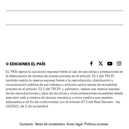
©
EDICIONES EL PAÍS
EL PAÍS BRASIL EN
EL PAÍS BRASI
EL PAÍS B
EL PA
EL PAÍS ejerce la oposición expresa frente al uso de sus obras y prestaciones en
la elaboración de revistas de prensa prevista en el artículo 32.1 del TRLPI;
también realiza la reserva expresa frente a la reproducción, distribución y
comunicación pública de sus trabajos y artículos sobre temas de actualidad
prevista en el artículo 33.1 del TRLPI; y, asimismo, realiza una reserva expresa
de las reproducciones y usos de las obras y otras prestaciones accesibles desde
este sitio web a medios de lectura mecánica u otros medios que resulten
adecuados a tal fin de conformidad con el artículo 67.3 del Real Decreto - ley
24/2021, de 2 de noviembre
Contacto
Venta de contenidos
Aviso legal
Política cookies